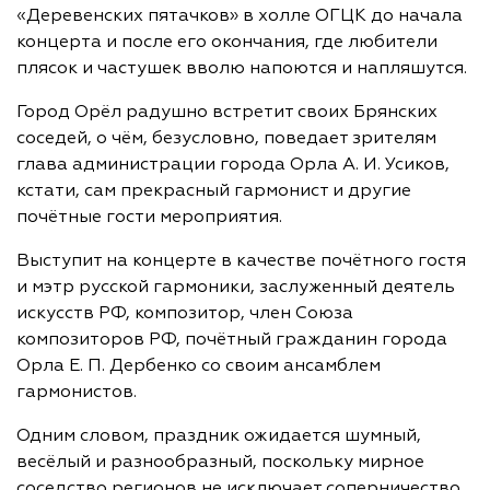
«Деревенских пятачков» в холле ОГЦК до начала
концерта и после его окончания, где любители
плясок и частушек вволю напоются и напляшутся.
Город Орёл радушно встретит своих Брянских
соседей, о чём, безусловно, поведает зрителям
глава администрации города
Орла А. И.
Усиков,
кстати, сам прекрасный гармонист и другие
почётные гости мероприятия.
Выступит на концерте в качестве почётного гостя
и мэтр русской гармоники, заслуженный деятель
искусств РФ, композитор, член Союза
композиторов РФ, почётный гражданин города
Орла Е. П.
Дербенко со своим ансамблем
гармонистов.
Одним словом, праздник ожидается шумный,
весёлый и разнообразный, поскольку мирное
соседство регионов не исключает соперничество