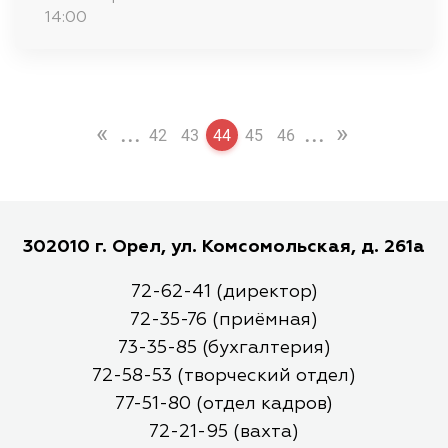
14:00
«
...
...
»
42
43
44
45
46
302010 г. Орел, ул. Комсомольская, д. 261а
72-62-41 (директор)
72-35-76 (приёмная)
73-35-85 (бухгалтерия)
72-58-53 (творческий отдел)
77-51-80 (отдел кадров)
72-21-95 (вахта)