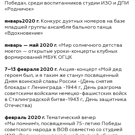
Победа», среди воспитанников студии ИЗО и ДПИ
«Родничок»
январь2020 г.
Конкурс дуэтных номеров на базе
младшей группы ансамбля бального танца
«Вдохновение»
январь — май 2020 г.
«Мир солнечного детства
моего» — открытые
уроки-концерты
клубных
формирований МБУК ОГЦК
7−13 февраля 2020 г.
Акция-концерт
«Мой дед
героем был, и я таким же стану» посвященный
Дням воинской славы России -(День снятия
блокады г. Ленинграда -1944 г., День разгрома
советскими войсками
немецко-фашистских
войск
в Сталинградской битве-1943 г., День защитника
Отечества)
февраль 2020 г.
Тематический вечер
«Мы помним!», посвященный 75-летию Победы
советского народа в ВОВ совместно со студией