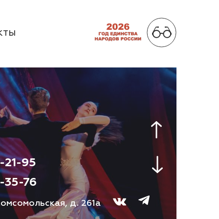
КТЫ
-21-95
-35-76
 Комсомольская, д. 261а