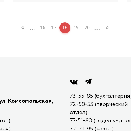
«
...
...
»
16
17
18
19
20
73-35-85 (бухгалтерия
 ул. Комсомольская,
72-58-53 (творческий
отдел)
тор)
77-51-80 (отдел кадров
ная)
72-21-95 (вахта)