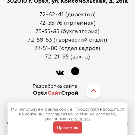
302010 г. Орел, ул. Комсомольская, д. 261а
72-62-41 (директор)
72-35-76 (приёмная)
73-35-85 (бухгалтерия)
72-58-53 (творческий отдел)
77-51-80 (отдел кадров)
72-21-95 (вахта)
Разработка сайта:
Орёл
Сайт
Строй
Мы используем файлы cookie. Продолжая находиться
МБУК Орловский Городской Центр Культуры
на сайте, вы соглашаетесь с этим на условиях,
указанных в
правилах
Отправляя любую форму на сайте, вы соглашаетесь с
Принимаю
Политикой конфиденциальности