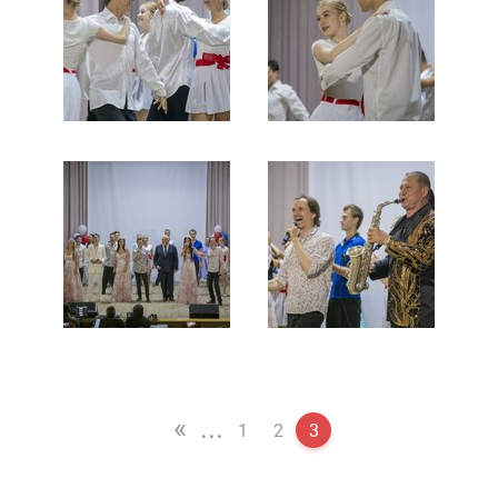
«
...
1
2
3