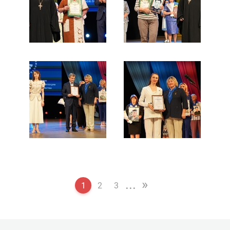
...
»
1
2
3