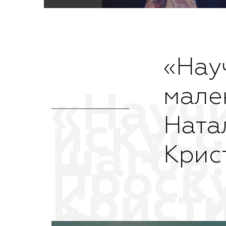
«Нау
мале
Ната
Крис