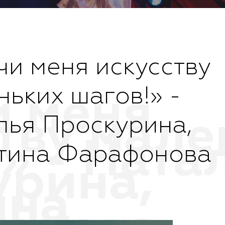
чи меня искусству
ньких шагов!» -
лья Проскурина,
тина Фарафонова