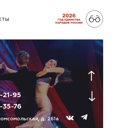
КТЫ
-21-95
-35-76
 Комсомольская, д. 261а