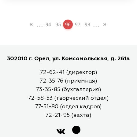
«
...
...
»
94
95
96
97
98
302010 г. Орел, ул. Комсомольская, д. 261а
72-62-41 (директор)
72-35-76 (приёмная)
73-35-85 (бухгалтерия)
72-58-53 (творческий отдел)
77-51-80 (отдел кадров)
72-21-95 (вахта)