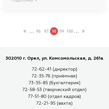
Подробнее →
«
...
...
»
96
97
98
99
100
302010 г. Орел, ул. Комсомольская, д. 261а
72-62-41 (директор)
72-35-76 (приёмная)
73-35-85 (бухгалтерия)
72-58-53 (творческий отдел)
77-51-80 (отдел кадров)
72-21-95 (вахта)