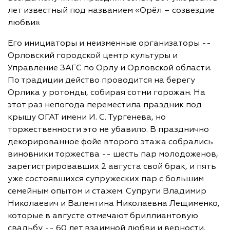
лет известный под названием «Орёл – созвездие
любви».
Его инициаторы и неизменные организаторы --
Орловский городской центр культуры и
Управление ЗАГС по Орлу и Орловской области.
По традиции действо проводится на берегу
Орлика у ротонды, собирая сотни горожан. На
этот раз непогода переместила праздник под
крышу ОГАТ имени И. С. Тургенева, но
торжественности это не убавило. В празднично
декорированное фойе второго этажа собрались
виновники торжества -- шесть пар молодоженов,
зарегистрировавших 2 августа свой брак, и пять
уже состоявшихся супружеских пар с большим
семейным опытом и стажем. Супруги Владимир
Николаевич и Валентина Николаевна Лещименко,
которые в августе отмечают бриллиантовую
свадьбу -- 60 лет взаимной любви и верности.