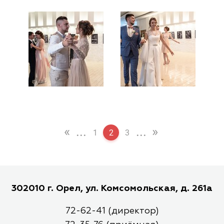
«
...
...
»
1
2
3
302010 г. Орел, ул. Комсомольская, д. 261а
72-62-41 (директор)