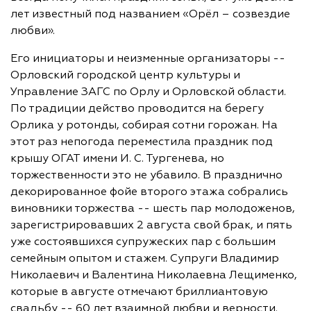
лет известный под названием «Орёл – созвездие
любви».
Его инициаторы и неизменные организаторы --
Орловский городской центр культуры и
Управление ЗАГС по Орлу и Орловской области.
По традиции действо проводится на берегу
Орлика у ротонды, собирая сотни горожан. На
этот раз непогода переместила праздник под
крышу ОГАТ имени И. С. Тургенева, но
торжественности это не убавило. В празднично
декорированное фойе второго этажа собрались
виновники торжества -- шесть пар молодоженов,
зарегистрировавших 2 августа свой брак, и пять
уже состоявшихся супружеских пар с большим
семейным опытом и стажем. Супруги Владимир
Николаевич и Валентина Николаевна Лещименко,
которые в августе отмечают бриллиантовую
свадьбу -- 60 лет взаимной любви и верности.